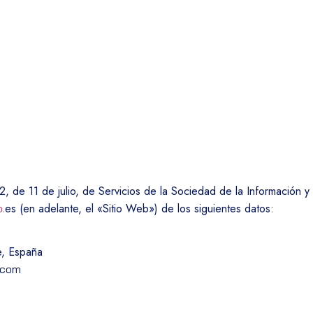
INICIO
SUJETO DELEGADO
C
Aviso legal
, de 11 de julio, de Servicios de la Sociedad de la Información y
es (en adelante, el «Sitio Web») de los siguientes datos:
.
e, España
.com